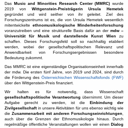
Das
Music and Minorities Research Center (MMRC)
wurde
2019 von
Wittgenstein-Preisträgerin Ursula Hemetek
gegründet und wird seither von ihr geleitet. Ziel des
Forschungszentrums ist es, die von Ursula Hemetek wesentlich
mitentwickelte
ethnomusikologische Minderheitenforschung
voranzutreiben und eine strukturelle Basis dafür an der
mdw –
Universität für Musik und darstellende Kunst Wien
zu
schaffen. Dieses Forschungsfeld soll so nachhaltig etabliert
werden, wobei der gesellschaftspolitischen Relevanz und
Anwendbarkeit von Forschungsergebnissen besondere
Bedeutung zukommt.
Das MMRC ist eine eigenständige Organisationseinheit innerhalb
der mdw. Die ersten fünf Jahre, von 2019 und 2024, sind durch
die Förderung des
Österreichischen Wissenschaftsfonds (FWF)
über den Wittgenstein-Preis finanziert.
Wir halten es für notwendig, dass Wissenschaft
gesellschaftspolitische Verantwortung
übernimmt. Um dieser
Aufgabe gerecht zu werden, ist die
Einbindung der
Zivilgesellschaft
in unsere Aktivitäten für uns ebenso wichtig wie
die
Zusammenarbeit mit anderen Forschungseinrichtungen
,
auch über die Grenzen der Ethnomusikologie hinaus. Durch
regelmäßige öffentliche Veranstaltungen wollen wir einen
Dialog