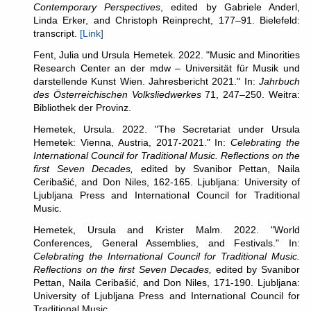
Contemporary Perspectives
, edited by Gabriele Anderl,
Linda Erker, and Christoph Reinprecht, 177–91. Bielefeld:
transcript.
[Link]
Fent, Julia und Ursula Hemetek. 2022. "Music and Minorities
Research Center an der mdw – Universität für Musik und
darstellende Kunst Wien. Jahresbericht 2021." In:
Jahrbuch
des Österreichischen Volksliedwerkes
71, 247–250. Weitra:
Bibliothek der Provinz.
Hemetek, Ursula. 2022. "The Secretariat under Ursula
Hemetek: Vienna, Austria, 2017-2021." In:
Celebrating the
International Council for Traditional Music. Reflections on the
first Seven Decades,
edited by Svanibor Pettan, Naila
Ceribašić, and Don Niles, 162-165. Ljubljana: University of
Ljubljana Press and International Council for Traditional
Music.
Hemetek, Ursula and Krister Malm. 2022. "World
Conferences, General Assemblies, and Festivals." In:
Celebrating the International Council for Traditional Music.
Reflections on the first Seven Decades,
edited by Svanibor
Pettan, Naila Ceribašić, and Don Niles, 171-190. Ljubljana:
University of Ljubljana Press and International Council for
Traditional Music.