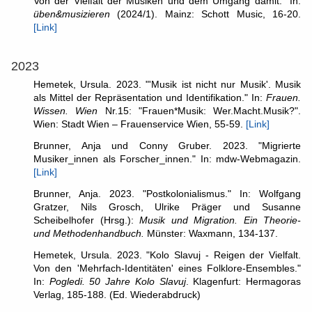
Von der Vielfalt der Musiken und dem Umgang damit." In:
üben&musizieren
(2024/1). Mainz: Schott Music, 16-20.
[Link]
2023
Hemetek, Ursula. 2023. "'Musik ist nicht nur Musik'. Musik
als Mittel der Repräsentation und Identifikation." In:
Frauen.
Wissen. Wien
Nr.15: "Frauen*Musik: Wer.Macht.Musik?".
Wien: Stadt Wien – Frauenservice Wien, 55-59.
[Link]
Brunner, Anja und Conny Gruber. 2023. "Migrierte
Musiker_innen als Forscher_innen." In: mdw-Webmagazin.
[Link]
Brunner, Anja. 2023. "Postkolonialismus." In: Wolfgang
Gratzer, Nils Grosch, Ulrike Präger und Susanne
Scheibelhofer (Hrsg.):
Musik und Migration. Ein Theorie-
und Methodenhandbuch.
Münster: Waxmann, 134-137.
Hemetek, Ursula. 2023. "Kolo Slavuj - Reigen der Vielfalt.
Von den 'Mehrfach-Identitäten' eines Folklore-Ensembles."
In:
Pogledi. 50 Jahre Kolo Slavuj
. Klagenfurt: Hermagoras
Verlag, 185-188. (Ed. Wiederabdruck)