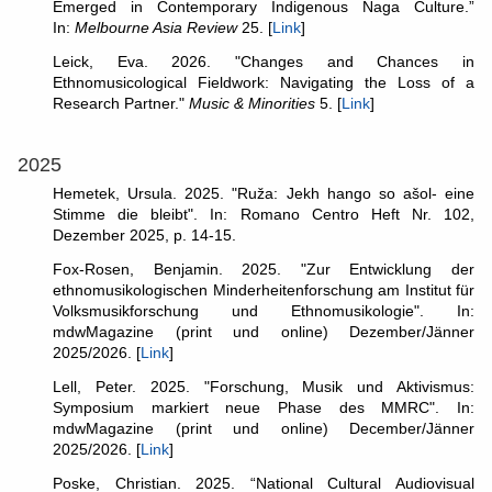
Emerged in Contemporary Indigenous Naga Culture.”
In:
Melbourne Asia Review
25. [
Link
]
Leick, Eva. 2026. "Changes and Chances in
Ethnomusicological Fieldwork: Navigating the Loss of a
Research Partner."
Music & Minorities
5. [
Link
]
2025
Hemetek, Ursula. 2025. "Ruža: Jekh hango so ašol- eine
Stimme die bleibt". In: Romano Centro Heft Nr. 102,
Dezember 2025, p. 14-15.
Fox-Rosen, Benjamin. 2025. "Zur Entwicklung der
ethnomusikologischen Minderheitenforschung am Institut für
Volksmusikforschung und Ethnomusikologie". In:
mdwMagazine (print und online) Dezember/Jänner
2025/2026. [
Link
]
Lell, Peter. 2025. "Forschung, Musik und Aktivismus:
Symposium markiert neue Phase des MMRC". In:
mdwMagazine (print und online) December/Jänner
2025/2026. [
Link
]
Poske, Christian. 2025. “National Cultural Audiovisual