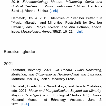
2019.
Ethnomusicology Matters. Influencing Social and
Political Realities
(= Musik Traditionen / Music Traditions
Band 1). Vienna: Böhlau.
[Link]
Hemetek, Ursula. 2019. "Identities of Svanibor Pettan." In
"Music, Migration and Minorities. Festschrift for Svanibor
Pettan.", eds. Mojca Kovačič and Ana Hofman, special
issue,
Musicological Annual
55(2): 19–21.
[Link]
Beiratsmitglieder:
2021
Diamond, Beverley. 2021.
On Record. Audio Recording,
Mediation, and Citizenship in Newfoundland and Labrador
.
Montreal: McGill-Queen's University Press.
Hemetek, Ursula, Inna Naroditskaya, and Terada Yoshitaka,
eds. 2021.
Music and Marginalisation: Beyond the Minority-
Majority Paradigm
(Senri Ethnological Studies 105). Osaka:
National Museum of Ethnology. Accessed June 2,
2021.
[Link]