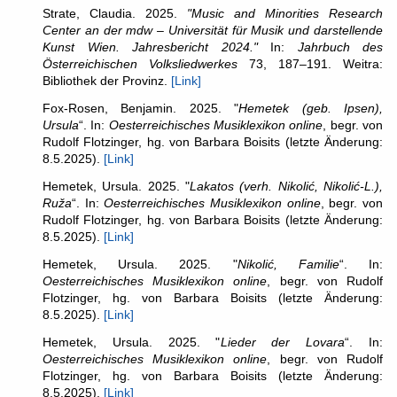
Strate, Claudia. 2025.
"Music and Minorities Research
Center an der mdw – Universität für Musik und darstellende
Kunst Wien. Jahresbericht 2024."
In:
Jahrbuch des
Österreichischen Volksliedwerkes
73, 187–191. Weitra:
Bibliothek der Provinz.
[Link]
Fox-Rosen, Benjamin. 2025. "
Hemetek (geb. Ipsen),
Ursula
“. In:
Oesterreichisches Musiklexikon online
, begr. von
Rudolf Flotzinger, hg. von Barbara Boisits (letzte Änderung:
8.5.2025).
[Link]
Hemetek, Ursula. 2025. "
Lakatos (verh. Nikolić, Nikolić-L.),
Ruža
“. In:
Oesterreichisches Musiklexikon online
, begr. von
Rudolf Flotzinger, hg. von Barbara Boisits (letzte Änderung:
8.5.2025).
[Link]
Hemetek, Ursula. 2025. "
Nikolić, Familie
“. In:
Oesterreichisches Musiklexikon online
, begr. von Rudolf
Flotzinger, hg. von Barbara Boisits (letzte Änderung:
8.5.2025).
[Link]
Hemetek, Ursula. 2025. "
Lieder der Lovara
“. In:
Oesterreichisches Musiklexikon online
, begr. von Rudolf
Flotzinger, hg. von Barbara Boisits (letzte Änderung:
8.5.2025).
[Link]