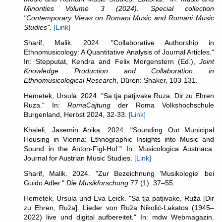
Minorities
Volume 3 (2024).
Special collection
"
Contemporary Views on Romani Music and Romani Music
Studies".
[Link]
Sharif, Malik. 2024. "Collaborative Authorship in
Ethnomusicology: A Quantitative Analysis of Journal Articles."
In: Stepputat, Kendra and Felix Morgenstern (Ed.),
Joint
Knowledge Production and Collaboration in
Ethnomusicological Research
, Düren: Shaker, 103-131.
Hemetek, Ursula. 2024. "Sa tja patjivake Ruza. Dir zu Ehren
Ruza." In:
RomaCajtung
der Roma Volkshochschule
Burgenland, Herbst 2024, 32-33.
[Link]
Khaleli, Jasemin Anika. 2024. "Sounding Out Municipal
Housing in Vienna: Ethnographic Insights into Music and
Sound in the Anton-Figl-Hof." In: Musicologica Austriaca:
Journal for Austrian Music Studies.
[Link]
Sharif, Malik. 2024. "Zur Bezeichnung 'Musikologie' bei
Guido Adler."
Die Musikforschung
77 (1): 37–55.
Hemetek, Ursula und Eva Leick. "Sa tja patjivake, Ruža [Dir
zu Ehren, Ruža]. Lieder von Ruža Nikolić-Lakatos (1945–
2022) live und digital aufbereitet." In: mdw Webmagazin.