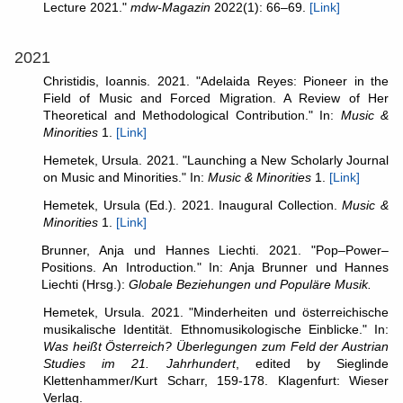
Lecture 2021."
mdw-Magazin
2022(1): 66–69.
[Link]
2021
Christidis, Ioannis. 2021. "Adelaida Reyes: Pioneer in the
Field of Music and Forced Migration. A Review of Her
Theoretical and Methodological Contribution." In:
Music &
Minorities
1.
[Link]
Hemetek, Ursula. 2021. "Launching a New Scholarly Journal
on Music and Minorities." In:
Music & Minorities
1.
[Link]
Hemetek, Ursula (Ed.). 2021. Inaugural Collection.
Music &
Minorities
1.
[Link]
Brunner, Anja und Hannes Liechti. 2021. "Pop–Power–
Positions. An Introduction
.
" In: Anja Brunner und Hannes
Liechti (Hrsg.):
Globale Beziehungen und Populäre Musik.
Hemetek, Ursula. 2021. "Minderheiten und österreichische
musikalische Identität. Ethnomusikologische Einblicke." In:
Was heißt Österreich? Überlegungen zum Feld der Austrian
Studies im 21. Jahrhundert
, edited by Sieglinde
Klettenhammer/Kurt Scharr, 159-178. Klagenfurt: Wieser
Verlag.