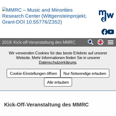
Zum Seiteninhalt springen
mdw - H
Facebo
You
Switch
2019: Kick-off-Veranstaltung des MMRC
Wir verwenden Cookies für das beste Erlebnis auf unserer
Website. Mehr Informationen finden Sie in unserer
Datenschutzerklärung
.
Cookie-Einstellungen öffnen
Nur Notwendige erlauben
Alle erlauben
Kick-Off-Veranstaltung des MMRC