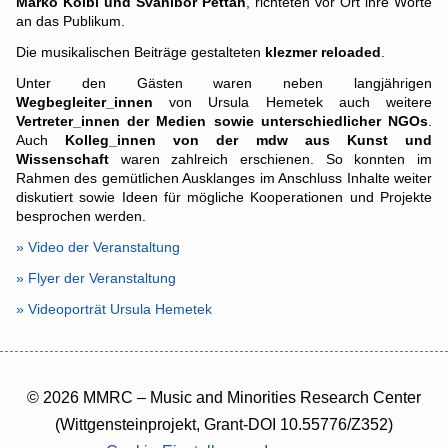
Marko Kölbl und Svanibor Pettan
, richteten vor Ort ihre Worte
an das Publikum.
Die musikalischen Beiträge gestalteten
klezmer reloaded
.
Unter den Gästen waren neben langjährigen
Wegbegleiter_innen
von Ursula Hemetek auch weitere
Vertreter_innen der Medien sowie unterschiedlicher NGOs
.
Auch
Kolleg_innen von der mdw aus Kunst und
Wissenschaft
waren zahlreich erschienen. So konnten im
Rahmen des gemütlichen Ausklanges im Anschluss Inhalte weiter
diskutiert sowie Ideen für mögliche Kooperationen und Projekte
besprochen werden.
» Video der Veranstaltung
» Flyer der Veranstaltung
» Videoporträt Ursula Hemetek
© 2026 MMRC – Music and Minorities Research Center
(Wittgensteinprojekt, Grant-DOI 10.55776/Z352)