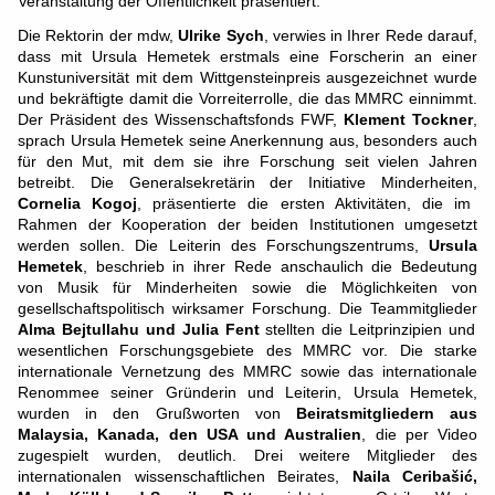
Veranstaltung der Öffentlichkeit präsentiert.
Die Rektorin der mdw,
Ulrike Sych
, verwies in Ihrer Rede darauf,
dass mit Ursula Hemetek erstmals eine Forscherin an einer
Kunstuniversität mit dem Wittgensteinpreis ausgezeichnet wurde
und bekräftigte damit die Vorreiterrolle, die das MMRC einnimmt.
Der Präsident des Wissenschaftsfonds FWF,
Klement Tockner
,
sprach Ursula Hemetek seine Anerkennung aus, besonders auch
für den Mut, mit dem sie ihre Forschung seit vielen Jahren
betreibt. Die Generalsekretärin der Initiative Minderheiten,
Cornelia Kogoj
, präsentierte die ersten Aktivitäten, die im
Rahmen der Kooperation der beiden Institutionen umgesetzt
werden sollen. Die Leiterin des Forschungszentrums,
Ursula
Hemetek
, beschrieb in ihrer Rede anschaulich die Bedeutung
von Musik für Minderheiten sowie die Möglichkeiten von
gesellschaftspolitisch wirksamer Forschung. Die Teammitglieder
Alma Bejtullahu und Julia Fent
stellten die Leitprinzipien und
wesentlichen Forschungsgebiete des MMRC vor. Die starke
internationale Vernetzung des MMRC sowie das internationale
Renommee seiner Gründerin und Leiterin, Ursula Hemetek,
wurden in den Grußworten von
Beiratsmitgliedern aus
Malaysia, Kanada, den USA und Australien
, die per Video
zugespielt wurden, deutlich. Drei weitere Mitglieder des
internationalen wissenschaftlichen Beirates,
Naila Ceribašić,